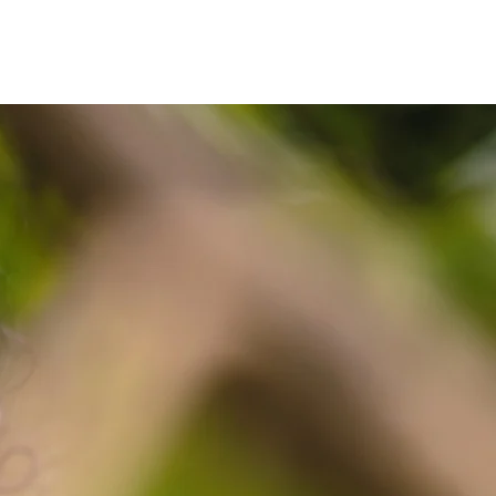
iolonista
Login
 da Silva inicia o sétimo setênio com o
to do seu sétimo álbum, intitulado
 o primeiro projeto solo. O álbum está
el em todas as plataformas digitais.
anos de carreira, a compositora,
 instrumentista lançou 7 álbuns, 1 dvd, 1
 com as suas composições e 1 livro
ráticas musicais da sua região de