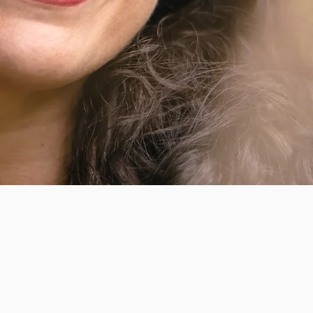
nasciment
de caboc
retratar
ancestra
sua vida
corpo pr
interpret
R E M 
 Paula da Silva
O álbum Remanso,