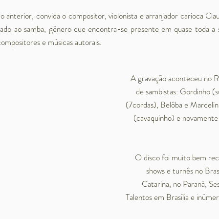
anterior, convida o compositor, violonista e arranjador carioca Clau
cado ao samba, gênero que encontra-se presente em quase toda a 
compositores e músicas autorais.
A gravação aconteceu no Ri
de sambistas: Gordinho (s
(7cordas), Belôba e Marceli
(cavaquinho) e novamente
O disco foi muito bem rece
shows e turnês no Bra
Catarina, no Paraná, S
Talentos em Brasília e inúmer