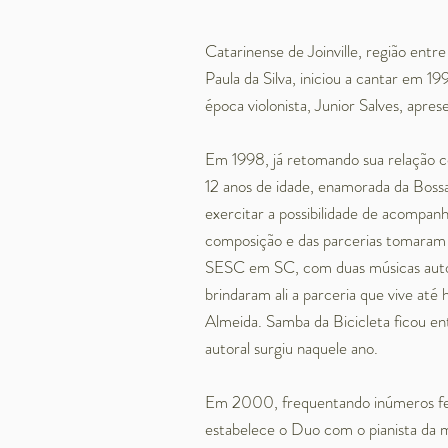
Catarinense de Joinville, região entre
Paula da Silva, iniciou a cantar em 
época violonista, Junior Salves, apre
Em 1998, já retomando sua relação co
12 anos de idade, enamorada da Bos
exercitar a possibilidade de acompan
composição e das parcerias tomaram 
SESC em SC, com duas músicas autor
brindaram ali a parceria que vive até 
Almeida. Samba da Bicicleta ficou en
autoral surgiu naquele ano.
Em 2000, frequentando inúmeros festi
estabelece o Duo com o pianista da 