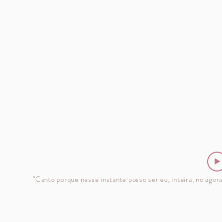
nce o Prêmio
está na lista de um
ofissionais da
dos Melhores
ca como Melhor
Álbuns lançados em
ora e Autora da
2023, pelo site
egião Sul em
RIFFERAMA, leia mais:
Brasília/DF.
Biograf
"Canto porque nesse instante posso ser eu, inteira, no agor